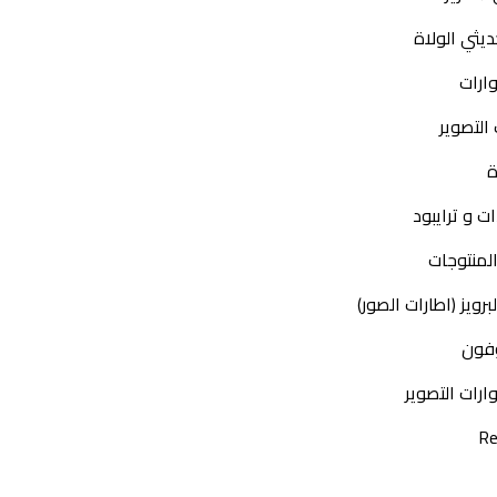
يثي الولاة
ارات
التصوير
ة
ات و ترايبود
لمنتوجات
رويز (اطارات الصور)
فون
رات التصوير
Re