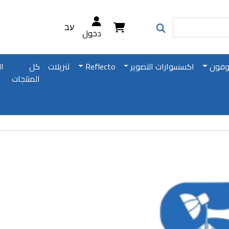
עב
دخول
وفون
اكسسوارات التصوير
Reflecto
تنزيلات
كل
ا
المنتجات