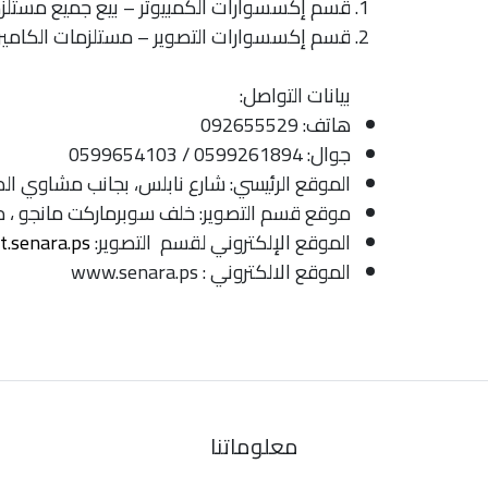
قسم إكسسوارات الكمبيوتر – بيع جميع مستلزم
قسم إكسسوارات التصوير – مستلزمات الكاميرا
بيانات التواصل:
هاتف: 092655529
جوال: 0599261894 / 0599654103
الموقع الرئيسي: شارع نابلس، بجانب مشاوي الد
موقع قسم التصوير: خلف سوبرماركت مانجو ، 
الموقع الإلكتروني لقسم التصوير:
t.senara.ps
الموقع الالكتروني : www.senara.ps
معلوماتنا