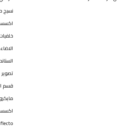
نسيج حد
اكسسو
خلفيات 
الاضاء
الستاند
تصوير ا
قسم الب
مايكرو
اكسسوا
flecto