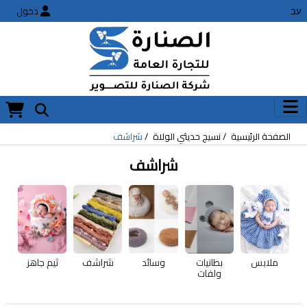
עב
دخول
الصفحة الرئيسية
نسيج حديثي الولاة
شراشف
شراشف
ملابس
بطانيات
وسائد
شراشف
ثيم جاهز
ولفات