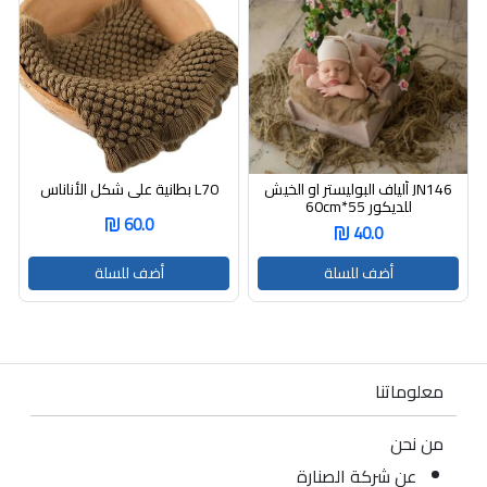
JN146 ألياف البوليستر او الخيش
L70 بطانية على شكل الأناناس
للديكور 55*60cm
60.0
40.0
أضف للسلة
أضف للسلة
معلوماتنا
من نحن
عن شركة الصنارة