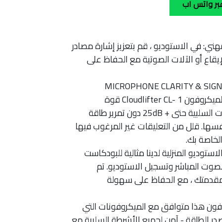
بر واتس اب
هني: في الاستوديو ، قم بتعزيز إشارة مصادر
إيقاع أو الآلات الصوتية مع الحفاظ على
 الضوضاء أثناء إضافة MICROPHONE CLARITY & SIGNAL
STRENGTH: يستخدم منشط الميكروفون Cloudlifter CL- 1 قوة
Phantom لإعطاء الميكروفونات السلبية حتى + 25dB دون تمرير طاقة
نات نفسها. قلل من التعليقات غير المرغوب فيها
لخاصة بك.
استوديو المنزلية لدينا مثالية للبودكاست
الصوت المباشر وتسجيل الاستوديو. تم
قدمتك ، مع الحفاظ على سهولة
وفون هذا متوافق مع الميكروفونات التي
صدر الطاقة - آمن لجميع الأشرطة السلبية مع