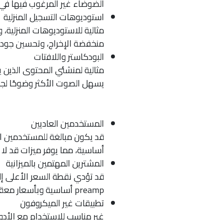
الضوضاء غير المرغوب فيها في 
استوديوهات التسجيل المنزلية
مثالية للاستوديوهات المنزلية،
منخفضة الإخراج، وتحسين جود
البودكاستر واللافتات
مثالية لمنشئي المحتوى الذين ي
يسهل الصوت الأكثر وضوحًا لج
المستخدمين العاديين
قد يكون مبالغة للمستخدمين ال
أساسية، مما يوفر ميزات قد لا 
المشترين المهتمين بالميزانية
قد تؤدي نقطة السعر الأعلى إل
preamp أساسية وبأسعار معقولة دون ميزات متقدمة.
تطبيقات غير الميكروفون
غير مناسب للاستخدام مع الأد