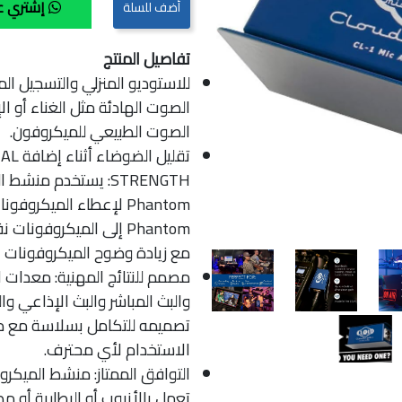
إشتري ع
تفاصيل المنتج
للاستوديو المنزلي والتسجيل الم
الصوت الهادئة مثل الغناء أو ال
الصوت الطبيعي للميكروفون.
تقليل
Phantom إلى الميكروفو
مع زيادة وضوح الميكروفونات ا
مصمم للنتائج المهنية: معدات ال
والبث المباشر والبث الإذاعي و
تصميمه للتكامل بسلاسة مع م
الاستخدام لأي محترف.
التوافق الممتاز: منشط الميكر
تعمل بالأنبوب أو البطارية أو م