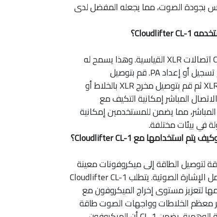
س بجودة الصوت، مما يجعله المفضل لدى
Cloudlift؟
يستخدم Cloudlifter CL-1 اتصالات XLR القياسية. وهذا يسمح له
بالاندماج بسلاسة في أي نظام تسجيل أو إعداد PA. قم بتوصيل
الميكروفون الخاص بك بمدخل XLR ثم قم بتوصيل مخرج XLR بالخلاط أو
لاتصال المباشر إمكانية التكيف مع
 المباشر، مما يضمن للمستخدمين إمكانية
 في بيئات مختلفة.
ستخدامها مع Cloudlifter CL-1؟
ة لتوصيل الطاقة إلى ميكروفونات معينة
من خلال نفس الكابل الذي يحمل الإشارة الصوتية. يتطلب Cloudlifter CL-1
ا لتعزيز مستوى إخراج الميكروفون مع
ر معظم الخلاطات وواجهات الصوت طاقة
وهمية. من خلال تشغيل الطاقة الوهمية، يضمن CL-1 أن الميكروفون