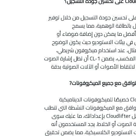
مل Cloudlifter CL-1 على تحسين جودة التسجيل من خلال توفير
بالطاقة الوهمية، مما يسمح
 بأفضل ما يمكن دون إضافة ضوضاء أو
ي بيئات الاستوديو حيث يكون الوضوح
المثال، عند استخدام ميكروفون شريطي،
والذي يتطلب تقليديًا المزيد من المكسب، يضمن CL-1 أن تظل إشارة الصوت
لالتقاط الأصوات أو الآلات الصوتية بدقة
تم تصميم Cloudlifter CL-1 خصيصًا للميكروفونات الديناميكية
توافق مع الميكروفونات النشطة التي تتطلب
مصدر طاقة خاصًا بها. عند توصيل Cloudlifter بإعداداتك، ما عليك سوى
 الصوت أو الخلاط. يجد المستخدمون أنه
الاستوديو الكلاسيكية، مما يضمن تحقيق