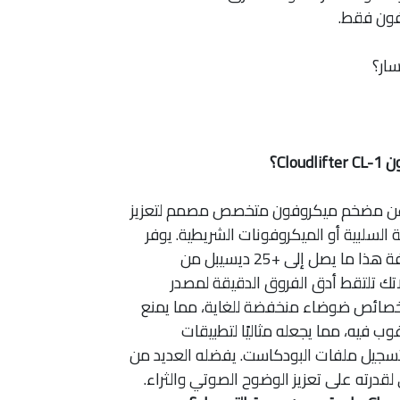
فون فقط.
ار؟
Cl؟
Cloudli عبارة عن مضخم ميكروفون متخصص مصمم لتعزيز
السلبية أو الميكروفونات الشريطية. يوفر
منشط الميكروفون فائق النظافة هذا ما يصل إلى +25 ديسيبل من
ك تلتقط أدق الفروق الدقيقة لمصدر
وت الخاص بك. يتميز CL-1 بخصائص ضوضاء منخفضة للغاية، مما يمنع
ب فيه، مما يجعله مثاليًا لتطبيقات
 تسجيل ملفات البودكاست. يفضله العديد من
درته على تعزيز الوضوح الصوتي والثراء.