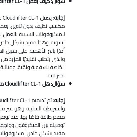
سؤال: كيف يعمل Cloudlifter CL-1 على تحسين جودة التسجيل؟
إجابه:
يع
مكسب نظيف بدون تلوين. يعمل 
للميكروفونات السلبية بالعمل
تشويه. وهذا مفيد بشكل خاص ف
أمرًا بالغ الأهمية. على سبيل 
الخاصة بك قوية ونقية، ومثالية 
احترافية.
سؤال: هل Cloudlifter CL-1 متوافق مع جميع الميكروفونات?
إجابه:
والشريطية السلبية. وهو غير م
توصيله بين الميكروفون وواجهة
مفيد بشكل خاص لميكروفونات 