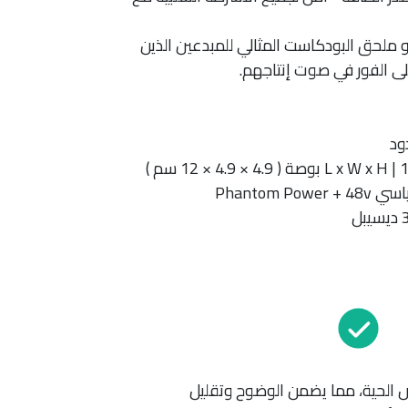
كاست: يعد Cloudlifter هو ملحق البودكاست المثالي للمبدعين الذين
ى الفور في صوت إنتاجهم.
ود
Phantom 
ض الحية، مما يضمن الوضوح وتقليل