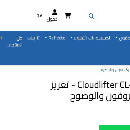
עב
دخول
وفون
اكسسوارات التصوير
Reflecto
تنزيلات
كل
ا
المنتجات
Cloudlifter CL-1 Mic Activator - تعزيز
روفون والوضوح