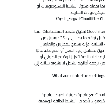
ما يجعله مكونًا أساسيًا للاستوديوهات أو
لميكروفونات السلبية.
بالتأكيد، تم تصميم Cloudlifter CL-1 ليكون متعدد الاستخدامات، مما
يجعله مثاليًا للعروض الحية. من خلال توفير ما يصل إلى +25 ديسيبل من
لسلبية، فإنه يسمح للمطربين والعازفين
 مشاكل ردود الفعل أو الضوضاء. غالبًا
عدادات الحية لتعزيز الوضوح الصوتي أو
من ترجمة أدائهم بشكل لا تشوبه شائبة إلى
What audio interface settings sho
عند استخدام Cloudlifter CL-1 مع واجهة صوتية، اضبط الواجهة
روفون. تأكد من تنشيط الطاقة الوهمية،