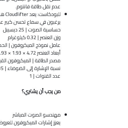
عدم نقل طاقة فانتوم.
للبود
يرغبون في سماع تحسن كبير عل
حساسية الصوت | 25 ديسيبل
وزن العنصر | 0.32 كيلوغرام
عامل نموذج الميكروفون | الحد
أبعاد العنصر L x W x H | 1.93 × 1.93 × 4.72 بوصة ( 4.9 × 4.9 × 12 سم )
مصدر الطاقة | الميكروفون القياسي Power + 48v
نسبة الإشارة إلى الضوضاء | 35 ديسيبل
عدد القنوات | 1
من يجب أن يشتري؟
مهندسو الصوت المباشر
يعزز إشارات الميكروفون للعرو