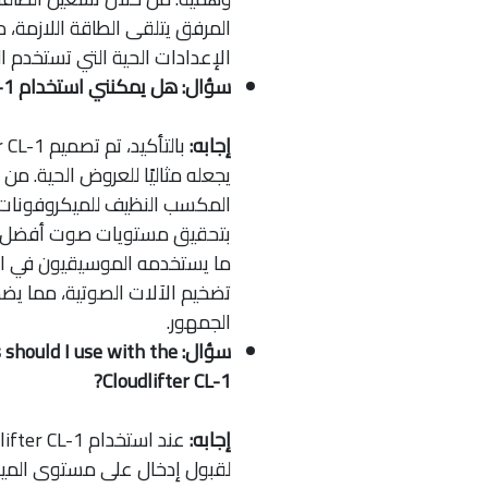
المرفق يتلقى الطاقة اللازمة، م
الإعدادات الحية التي تستخدم ا
سؤال: هل يمكنني استخدام Cloudlifter CL-1 للعروض الحية؟
إجابه:
المكسب النظيف للميكروفونات ا
بتحقيق مستويات صوت أفضل دون
ما يستخدمه الموسيقيون في الإ
تضخيم الآلات الصوتية، مما يض
الجمهور.
سؤال: uld I use with the
Cloudlifter CL-1?
إجابه:
لقبول إدخال على مستوى الميك