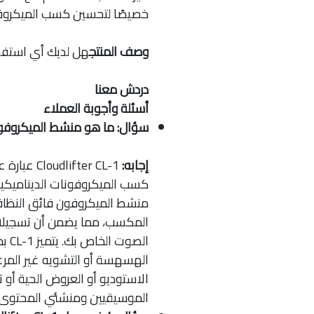
خصيصًا لتحسين كسب الميكرو
وصف المنتج
هل لديك أي استفس
دردش معنا
أسئلة وأجوبة العملاء
سؤال: ما هو منشط الميكروفون oudlifter CL-1
إجابه:
fter CL-1
كسب الميكروفونات الديناميكية 
المكسب، مما يضمن أن تسجيلات
الص
الهسهسة أو التشويه غير المرغو
الاستوديو أو العروض الحية أو
الموسيقيين ومنشئي المحتوى لق