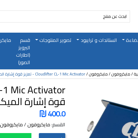
اضاءة
الستاندات و ترايبود
تصوير المنتوجات
قسم
مايكر
البرويز
(اطارات
الصور)
ية
مايكروفون
مايكروفون
Cloudlifter CL-1 Mic Activator - تعزيز قوة إشارة الميكروفون والوضوح
قوة إشارة الميك
400.0
القسم:
مايكروفون
/
مايكروفون